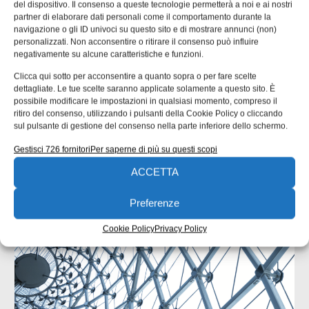
del dispositivo. Il consenso a queste tecnologie permetterà a noi e ai nostri
partner di elaborare dati personali come il comportamento durante la
navigazione o gli ID univoci su questo sito e di mostrare annunci (non)
personalizzati. Non acconsentire o ritirare il consenso può influire
negativamente su alcune caratteristiche e funzioni.
Clicca qui sotto per acconsentire a quanto sopra o per fare scelte
dettagliate. Le tue scelte saranno applicate solamente a questo sito. È
possibile modificare le impostazioni in qualsiasi momento, compreso il
ISCRIVITI ALLA NEWSLETTER
ritiro del consenso, utilizzando i pulsanti della Cookie Policy o cliccando
sul pulsante di gestione del consenso nella parte inferiore dello schermo.
Gestisci 726 fornitori
Per saperne di più su questi scopi
ACCETTA
Preferenze
ARTICOLI CORRELATI
Cookie Policy
Privacy Policy
QUADERNI DI PROGETTAZIONE