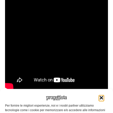
Tag:
Arduino
cover
Iphone
maker
open source
orologio
prototipazione
Spira
Per fornire le migliori esperienze, noi e i nostri partner utilizziamo
EDICOLA WEB
tecnologie come i cookie per memorizzare e/o accedere alle informazioni