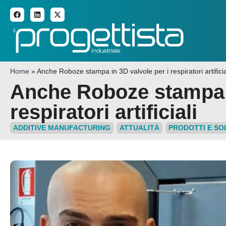
ADDITIVE MANUFACTURI
Home
»
Anche Roboze stampa in 3D valvole per i respiratori artificia
Anche Roboze stampa i
respiratori artificiali
ADDITIVE MANUFACTURING
ATTUALITÀ
PRODOTTI E SO