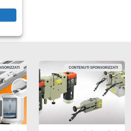
iare
alvole
NSORIZZATI
CONTENUTI SPONSORIZZATI