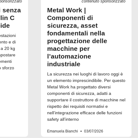
ponsorizzato
contenuto sponsorizzato
i senza
Metal Work |
lin C
Componenti di
uide
sicurezza, asset
fondamentali nella
estazioni
progettazione delle
ento e di
macchine per
 a 20 kg
spostare
l’automazione
ementi
industriale
o sforzo
La sicurezza nei luoghi di lavoro oggi è
un elemento imprescindibile. Per questo
Metal Work ha progettato diversi
componenti di sicurezza, adatti a
supportare il costruttore di macchine nel
rispetto dei requisiti normativi e
nell’integrazione efficace delle funzioni
safety all’interno
Emanuela Bianchi
03/07/2026