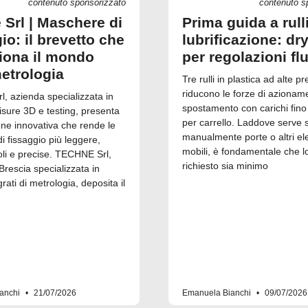
contenuto sponsorizzato
contenuto s
 Srl | Maschere di
Prima guida a rull
io: il brevetto che
lubrificazione: dry
ziona il mondo
per regolazioni fl
metrologia
Tre rulli in plastica ad alte pr
riducono le forze di azionam
, azienda specializzata in
spostamento con carichi fino
isure 3D e testing, presenta
per carrello. Laddove serve 
one innovativa che rende le
manualmente porte o altri el
 fissaggio più leggere,
mobili, è fondamentale che l
i e precise. TECHNE Srl,
richiesto sia minimo
Brescia specializzata in
grati di metrologia, deposita il
anchi
21/07/2026
Emanuela Bianchi
09/07/2026