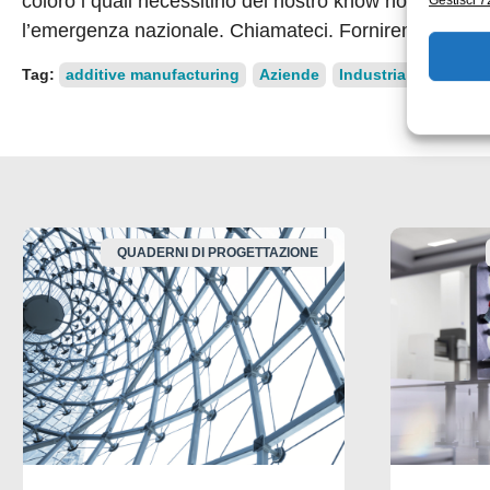
coloro i quali necessitino del nostro know how, delle
Gestisci 72
l’emergenza nazionale. Chiamateci. Forniremo tutto g
Tag:
additive manufacturing
Aziende
Industria 4.0
manif
QUADERNI DI PROGETTAZIONE