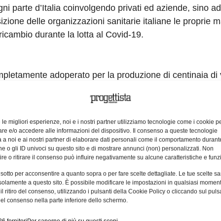
gni parte d’Italia coinvolgendo privati ed aziende, sino ad
izione delle organizzazioni sanitarie italiane le proprie 
 ricambio durante la lotta al Covid-19.
ompletamente adoperato per la produzione di centinaia di 
anti 3D che erano in linea di assemblaggio, per i respira
ha dato la spinta a Roboze anche di riconvertire il proprio
la stampa 3D on demand: Roboze 3D Parts. L’impegno d
e le migliori esperienze, noi e i nostri partner utilizziamo tecnologie come i cookie p
n si fermerà a questa prima produzione ed ha accolto altr
e e/o accedere alle informazioni del dispositivo. Il consenso a queste tecnologie
 a noi e ai nostri partner di elaborare dati personali come il comportamento durant
ossimi giorni le stampanti 3D Roboze avranno l’obiettivo di
e o gli ID univoci su questo sito e di mostrare annunci (non) personalizzati. Non
enza alcun costo per le organizzazioni sanitarie. “Non 
re o ritirare il consenso può influire negativamente su alcune caratteristiche e funzi
ai stata nelle corde e nello spirito della società. Sono o
 sotto per acconsentire a quanto sopra o per fare scelte dettagliate. Le tue scelte s
hi ne ha bisogno e contribuire ad aiutare chi oggi non esi
solamente a questo sito. È possibile modificare le impostazioni in qualsiasi momen
l ritiro del consenso, utilizzando i pulsanti della Cookie Policy o cliccando sul puls
isibile: gli operatori sanitari e gli ospedali.” spiega Ale
el consenso nella parte inferiore dello schermo.
no si unisce per il bene dell’Italia e del mondo. Invito tu