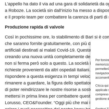
L’appello ha dato il via ad una gara di solidarietà da o
a Roboze. La società sin dall’inizio ha messo a dispos
e il proprio team per combattere la carenza di parti di
Produzione rapida di valvole
Così in pochissime ore, lo stabilimento di Bari si è c
che saranno fornite gratuitamente, con più di 20 stamp
artificiali destinati ai malati Covid-19. Questa scelta 
creando una nuova unità completamente dedicata al
Per fornir
non si ferma però solo a questo. La società infatti no
memorizzar
permetterà
richieste provenienti da altri ospedali italiani. Nei pr
navigazion
rispondere a questa esigenza in tempi velocissimi e s
acconsenti
rimanere a guardare, la figura dello spettatore non è m
Clicca qui
di poter reindirizzare le nostre risorse a sostegno di c
applicate 
compreso i
mettersi in prima linea per combattere questo mostro inv
gestione d
Lorusso, CEO&Founder. “Oggi più che mai il genio italia