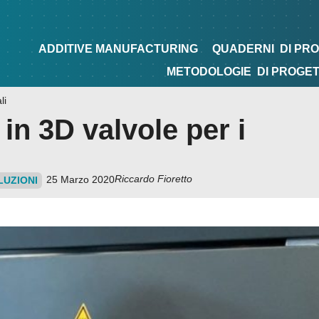
NG
QUADERNI
DI PROGETTAZIONE
TIPS&TRICKS
ADDITIVE MANUFACTURING
QUADERNI
DI PR
METODOLOGIE
DI PROGE
li
n 3D valvole per i
Riccardo Fioretto
25 Marzo 2020
LUZIONI