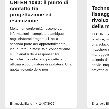
UNI EN 1090: il punto di
Techne
contatto tra
fissagg
progettazione ed
rivolu
esecuzione
della 
Molte non conformità nascono da
informazioni incomplete o ambigue
TECHNE Srl
negli elaborati progettuali. nella
tarature, m
seconda parte dell’approfondimento
una soluzi
inaugurato un mese fa ci concentriamo
maschere di
su un’analisi delle responsabilità
maneggevol
tecniche che collegano progettista,
azienda di 
officina e coordinatore di saldatura. Una
servizi inte
quota rilevante delle non
brevetto di
Emanuela Bianchi
24/07/2026
Emanuela Bi