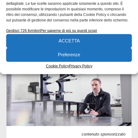
dell’approfondimento inaugurato un mese fa ci
dettagliate. Le tue scelte saranno applicate solamente a questo sito. È
concentriamo su un’analisi delle responsabilità tecniche
possibile modificare le impostazioni in qualsiasi momento, compreso il
che collegano progettista, officina e coordinatore di
ritiro del consenso, utilizzando i pulsanti della Cookie Policy o cliccando
saldatura. Una quota rilevante delle non
sul pulsante di gestione del consenso nella parte inferiore dello schermo.
Gestisci 726 fornitori
Per saperne di più su questi scopi
Emanuela Bianchi
24/07/2026
ACCETTA
Preferenze
CONTENUTI SPONSORIZZATI
Cookie Policy
Privacy Policy
contenuto sponsorizzato