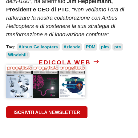
dell’H160”
, ha affermato
Jim Heppelmann,
President e CEO di PTC
.
“Non vediamo l’ora di
rafforzare la nostra collaborazione con Airbus
Helicopters e di sostenere la sua strategia di
trasformazione e di innovazione continua”
.
Tag:
Airbus Gelicopters
Aziende
PDM
plm
ptc
Windchill
EDICOLA WEB
ISCRIVITI ALLA NEWSLETTER