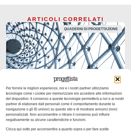
ARTICOLI CORRELATI
QUADERNI DI PROGETTAZIONE
Per fornire le migliori esperienze, noi e i nostri partner utilizziamo
tecnologie come i cookie per memorizzare e/o accedere alle informazioni
del dispositivo. Il consenso a queste tecnologie permetterà a noi e ai nostri
UNI EN 1090: il punto di contatto tra
partner di elaborare dati personali come il comportamento durante la
progettazione ed esecuzione
navigazione o gli ID univoci su questo sito e di mostrare annunci (non)
personalizzati. Non acconsentire o ritirare il consenso può influire
Molte non conformità nascono da informazioni incomplete
negativamente su alcune caratteristiche e funzioni.
o ambigue negli elaborati progettuali. nella seconda parte
Clicca qui sotto per acconsentire a quanto sopra o per fare scelte