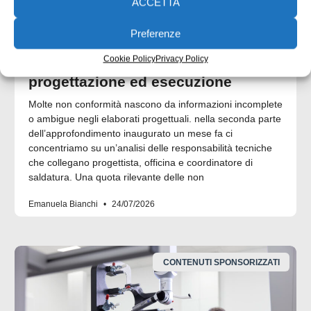
ACCETTA
Preferenze
Cookie Policy
Privacy Policy
UNI EN 1090: il punto di contatto tra
progettazione ed esecuzione
Molte non conformità nascono da informazioni incomplete
o ambigue negli elaborati progettuali. nella seconda parte
dell’approfondimento inaugurato un mese fa ci
concentriamo su un’analisi delle responsabilità tecniche
che collegano progettista, officina e coordinatore di
saldatura. Una quota rilevante delle non
Emanuela Bianchi
24/07/2026
CONTENUTI SPONSORIZZATI