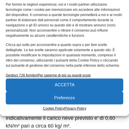
qb = ½ ῤ vb²
Per fornire le migliori esperienze, noi e i nostri partner utilizziamo
tecnologie come i cookie per memorizzare e/o accedere alle informazioni
dove vb è la velocità di riferimento del vento (in
del dispositivo. Il consenso a queste tecnologie permetterà a noi e ai nostri
m/s);
partner di elaborare dati personali come il comportamento durante la
navigazione o gli ID univoci su questo sito e di mostrare annunci (non)
personalizzati. Non acconsentire o ritirare il consenso può influire
ῤ è la densità dell’aria assunta convenzionalmente
negativamente su alcune caratteristiche e funzioni.
costante e pari a 1,25 kg/m3.
Clicca qui sotto per acconsentire a quanto sopra o per fare scelte
dettagliate. Le tue scelte saranno applicate solamente a questo sito. È
Nel caso specifico, trascurando i coefficienti di
possibile modificare le impostazioni in qualsiasi momento, compreso il
forma e di esposizione, avremmo una pressione
ritiro del consenso, utilizzando i pulsanti della Cookie Policy o cliccando
sul pulsante di gestione del consenso nella parte inferiore dello schermo.
specifica di circa 490 N/m² che e’ di tutto rilievo.
Gestisci 726 fornitori
Per saperne di più su questi scopi
Bisogna naturalmente tenere conto anche del
ACCETTA
carico neve e dell’effetto combinato di entrambi i
fattori. Nel caso nostro, essendo una localita’ ligure
Preferenze
vicino al mare,quindi classificata in zona III, con
Cookie Policy
Privacy Policy
altitudine inferiore ai 200 metri sul livello del mare,
indicativamente il carico neve previsto e’ di 0,60
kN/m² pari a circa 60 kg/ m².