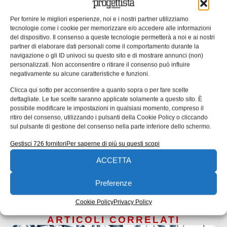
Per partecipare a MECSPE CONNECT clicca qui
Per fornire le migliori esperienze, noi e i nostri partner utilizziamo
tecnologie come i cookie per memorizzare e/o accedere alle informazioni
del dispositivo. Il consenso a queste tecnologie permetterà a noi e ai nostri
partner di elaborare dati personali come il comportamento durante la
Tag:
Mecspe
mecspe connect
navigazione o gli ID univoci su questo sito e di mostrare annunci (non)
EDICOLA WEB
personalizzati. Non acconsentire o ritirare il consenso può influire
negativamente su alcune caratteristiche e funzioni.
Clicca qui sotto per acconsentire a quanto sopra o per fare scelte
dettagliate. Le tue scelte saranno applicate solamente a questo sito. È
possibile modificare le impostazioni in qualsiasi momento, compreso il
ritiro del consenso, utilizzando i pulsanti della Cookie Policy o cliccando
sul pulsante di gestione del consenso nella parte inferiore dello schermo.
ISCRIVITI ALLA NEWSLETTER
Gestisci 726 fornitori
Per saperne di più su questi scopi
ACCETTA
Preferenze
Cookie Policy
Privacy Policy
ARTICOLI CORRELATI